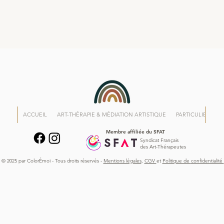
oloremoi.com
ACCUEIL
ART-THÉRAPIE & MÉDIATION ARTISTIQUE
PARTICULIERS
Membre affiliée du SFAT
Syndicat Français
des Art-Thérapeutes
© 2025 par ColorÉmoi - Tous droits réservés -
Mentions légales
,
CGV
et
Politique de
confidentialité