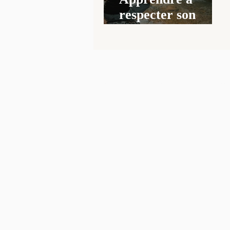
respecter son
rythme
© Copyright images - Tous droits réservés - c