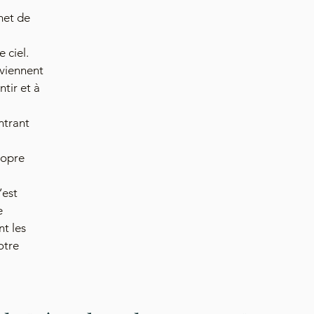
met de 
 ciel. 
viennent 
tir et à 
ntrant 
ropre 
est 
e 
t les 
otre 